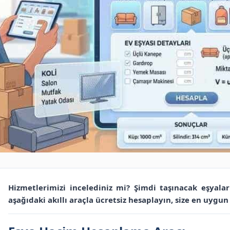
Hizmetlerimizi incelediniz mi? Şimdi taşınacak eşyala
aşağıdaki akıllı araçla ücretsiz hesaplayın, size en uygun