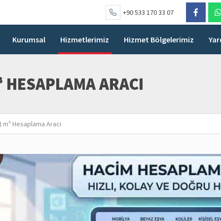
+90 533 170 33 07
Kurumsal
Hizmetlerimiz
Hizmet Bölgelerimiz
Yar
³ HESAPLAMA ARACI
) m³ Hesaplama Aracı