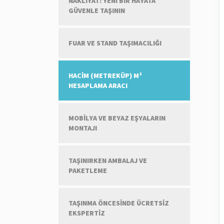
NAKLIYAT: YENI BIR HAYATA
GÜVENLE TAŞININ
FUAR VE STAND TAŞIMACILIĞI
HACIM (METREKÜP) M³
HESAPLAMA ARACI
MOBILYA VE BEYAZ EŞYALARIN
MONTAJI
TAŞINIRKEN AMBALAJ VE
PAKETLEME
TAŞINMA ÖNCESINDE ÜCRETSIZ
EKSPERTIZ