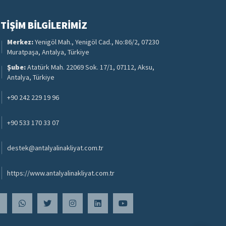
-
+
ETIŞIM BILGILERIMIZ
Merkez:
Yenigöl Mah., Yenigöl Cad., No:86/2, 07230
Muratpaşa, Antalya, Türkiye
-
+
Şube:
Atatürk Mah. 22069 Sok. 17/1, 07112, Aksu,
Antalya, Türkiye
-
+
+90 242 229 19 96
-
+
+90 533 170 33 07
destek@antalyalinakliyat.com.tr
https://www.antalyalinakliyat.com.tr