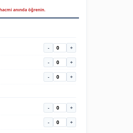
k hacmi anında öğrenin.
-
+
-
+
-
+
-
+
-
+