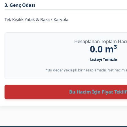
3. Genç Odası
Tek Kişilik Yatak & Baza / Karyola
Çalışma Masası & Kitaplık
Hesaplanan Toplam Hac
0.0
m³
4. Mutfak & Beyaz Eşya
Listeyi Temizle
Buzdolabı (Standart / Büyük)
*Bu değer yaklaşık bir hesaplamadır. Net hacim eks
Çamaşır / Bulaşık Makinesi / Fırın
Mutfak Masası (Küçük Boy)
Bu Hacim İçin Fiyat Teklif
5. Banyo
Termosifon / Şofben