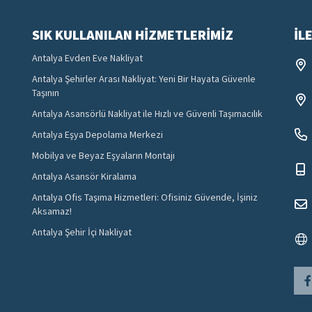
Banyo Dolabı / Çamaşır Sepeti
SIK KULLANILAN HIZMETLERIMIZ
İL
6. Paketleme & Diğer
Antalya Evden Eve Nakliyat
Antalya Şehirler Arası Nakliyat: Yeni Bir Hayata Güvenle
Standart Taşıma Kolisi (Büyük Boy)
Taşının
Antalya Asansörlü Nakliyat ile Hızlı ve Güvenli Taşımacılık
Halı (Rulo Halde - Standart Boy)
Antalya Eşya Depolama Merkezi
Mobilya ve Beyaz Eşyaların Montajı
Diğer Eşya (Listede Olmayan Standart Parça)
Antalya Asansör Kiralama
Antalya Ofis Taşıma Hizmetleri: Ofisiniz Güvende, İşiniz
Aksamaz!
Antalya Şehir İçi Nakliyat