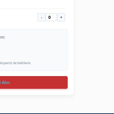
-
+
-
+
im:
-
+
pertiz ile belirlenir.
-
+
-
+
i Alın
-
+