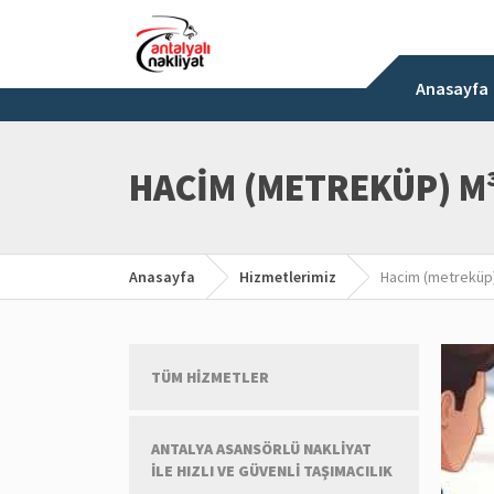
Anasayfa
HACIM (METREKÜP) M
Anasayfa
Hizmetlerimiz
Hacim (metreküp
TÜM HIZMETLER
ANTALYA ASANSÖRLÜ NAKLIYAT
ILE HIZLI VE GÜVENLI TAŞIMACILIK